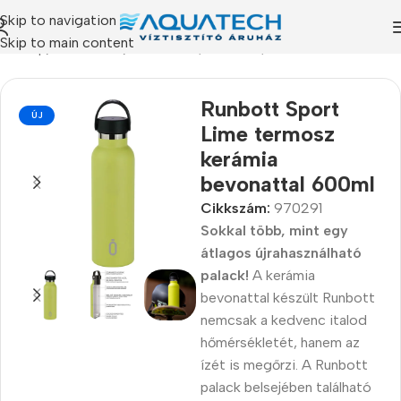
Skip to navigation
Skip to main content
ezdőlap
/
Termékeink
/
Termoszok, kulacsok, ételhordók
Runbott Sport
ÚJ
Lime termosz
kerámia
bevonattal 600ml
Cikkszám:
970291
Sokkal több, mint egy
átlagos újrahasználható
palack!
A kerámia
bevonattal készült Runbott
nemcsak a kedvenc italod
hőmérsékletét, hanem az
ízét is megőrzi. A Runbott
palack belsejében található