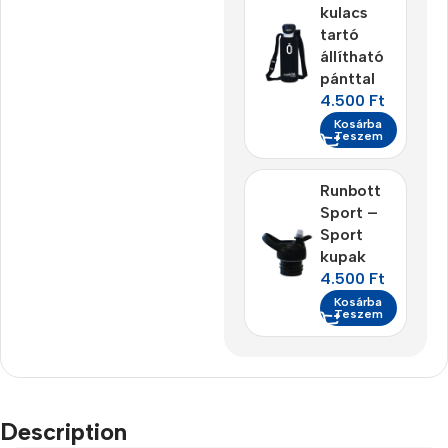
kulacs
tartó
állítható
pánttal
4.500
Ft
Kosárba
Teszem
Runbott
Sport –
Sport
kupak
4.500
Ft
Kosárba
Teszem
Description