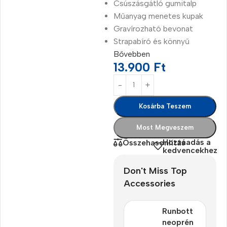
Csúszásgátló gumitalp
Műanyag menetes kupak
Gravírozható bevonat
Strapabíró és könnyű
Bővebben
13.900
Ft
Kosárba Teszem
Most Megveszem
Hozzáadás a
Összehasonlítás
kedvencekhez
Don't Miss Top
Accessories
Runbott
neoprén