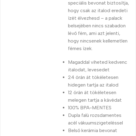
speciális bevonat biztosítja,
hogy csak az italod eredeti
ízét élvezhesd – a palack
belsejében nincs szabadon
lévő fém, ami azt jelenti,
hogy nincsenek kellemetlen
fémes ízek.
Magaddal viheted kedvenc
italodat, levesedet
24 órán át tökéletesen
hidegen tartja az italod
12 órán át tökéletesen
melegen tartja a kávédat
100% BPA-MENTES
Dupla falú rozsdamentes
acél vákuumszigeteléssel
Belső kerámia bevonat