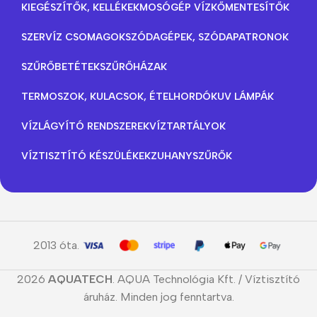
KIEGÉSZÍTŐK, KELLÉKEK
MOSÓGÉP VÍZKŐMENTESÍTŐK
SZERVÍZ CSOMAGOK
SZÓDAGÉPEK, SZÓDAPATRONOK
SZŰRŐBETÉTEK
SZŰRŐHÁZAK
TERMOSZOK, KULACSOK, ÉTELHORDÓK
UV LÁMPÁK
VÍZLÁGYÍTÓ RENDSZEREK
VÍZTARTÁLYOK
VÍZTISZTÍTÓ KÉSZÜLÉKEK
ZUHANYSZŰRŐK
2013 óta.
2026
AQUATECH
. AQUA Technológia Kft. / Víztisztító
áruház. Minden jog fenntartva.