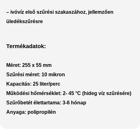
– ivóvíz első szűrési szakaszához, jellemzően
üledékszűrésre
Termékadatok:
Méret:
255 x 55 mm
Szűrési méret:
10 mikron
Kapacitás:
25 liter/perc
Működési hőmérséklet:
2- 45 °C (hideg víz szűrésére)
Szűrőbetét élettartama:
3-6 hónap
Anyaga:
polipropilén