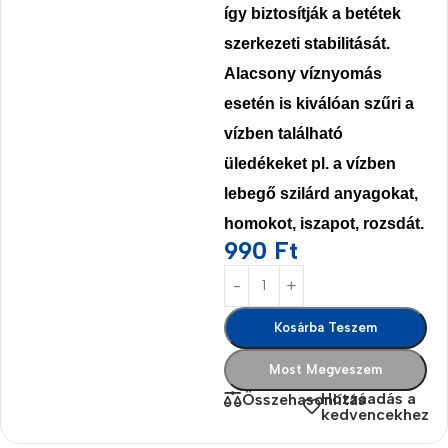
így biztosítják a betétek
szerkezeti stabilitását.
Alacsony víznyomás
esetén is kiválóan szűri a
vízben található
üledékeket pl. a vízben
lebegő szilárd anyagokat,
homokot, iszapot, rozsdát.
990
Ft
Kosárba Teszem
Most Megveszem
Hozzáadás a
Összehasonlítás
kedvencekhez