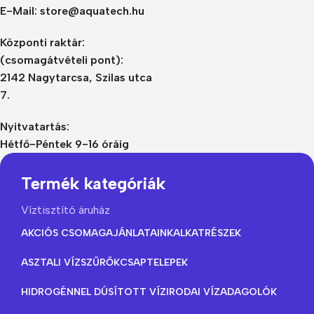
E-Mail: store@aquatech.hu
Központi raktár:
(csomagátvételi pont):
2142 Nagytarcsa, Szilas utca
7.
Nyitvatartás:
Hétfő-Péntek 9-16 óráig
Termék kategóriák
Víztisztító áruház
AKCIÓS CSOMAGAJÁNLATAINK
ALKATRÉSZEK
ASZTALI VÍZSZŰRŐK
CSAPTELEPEK
HIDROGÉNNEL DÚSÍTOTT VÍZ
IRODAI VÍZADAGOLÓK