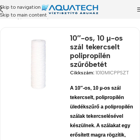
Skip to navigation
Skip to main content
Kezdőlap
/
Termékeink
/
Szűrőbetétek
10″-os, 10 µ-os
szál tekercselt
polipropilén
szűrőbetét
Cikkszám:
1010MICPPSZT
A 10″-os, 10 µ-os szál
tekercselt, polipropilén
üledékszűrő a polipropilén
szálak tekercselésével
készülnek. A szálakat egy
erősített magra rögzítik,