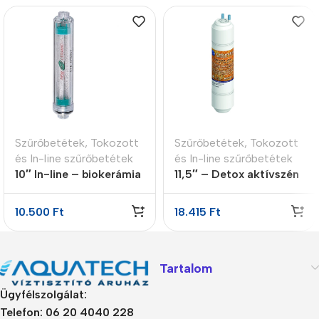
Szűrőbetétek
,
Tokozott
Szűrőbetétek
,
Tokozott
és In-line szűrőbetétek
és In-line szűrőbetétek
10″ In-line – biokerámia
11,5″ – Detox aktívszén
energetizáló patron
utószűrő
10.500
Ft
18.415
Ft
Tartalom
Ügyfélszolgálat:
Telefon: 06 20 4040 228