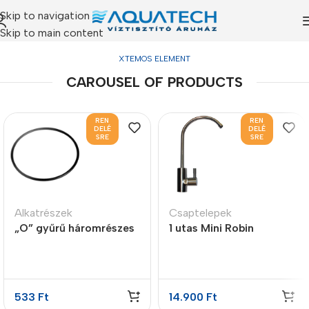
Skip to navigation
Skip to main content
XTEMOS ELEMENT
CAROUSEL OF PRODUCTS
REN
REN
DELÉ
DELÉ
SRE
SRE
Alkatrészek
Csaptelepek
„O” gyűrű háromrészes
1 utas Mini Robin
szűrőházakhoz
kifolyócsap
533
Ft
14.900
Ft