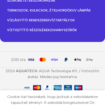
SZŰRŐBETÉTEK
SZŰRŐHÁZAK
TERMOSZOK, KULACSOK, ÉTELHORDÓK
UV LÁMPÁK
VÍZLÁGYÍTÓ RENDSZEREK
VÍZTARTÁLYOK
VÍZTISZTÍTÓ KÉSZÜLÉKEK
ZUHANYSZŰRŐK
2013 óta.
2026
AQUATECH
. AQUA Technológia Kft. / Víztisztító
áruház. Minden jog fenntartva.
Cookie-kat használunk, hogy javítsuk a weboldalunkon
tapasztalt élményt. A weboldal böngészésével Ön