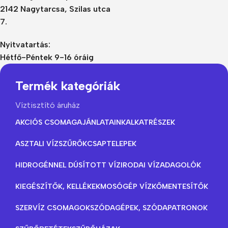
2142 Nagytarcsa, Szilas utca
7.
Nyitvatartás:
Hétfő-Péntek 9-16 óráig
Termék kategóriák
Víztisztító áruház
AKCIÓS CSOMAGAJÁNLATAINK
ALKATRÉSZEK
ASZTALI VÍZSZŰRŐK
CSAPTELEPEK
HIDROGÉNNEL DÚSÍTOTT VÍZ
IRODAI VÍZADAGOLÓK
KIEGÉSZÍTŐK, KELLÉKEK
MOSÓGÉP VÍZKŐMENTESÍTŐK
SZERVÍZ CSOMAGOK
SZÓDAGÉPEK, SZÓDAPATRONOK